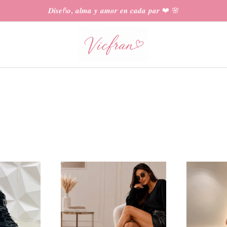
𝑫𝒊𝒔𝒆ñ𝒐, 𝒂𝒍𝒎𝒂 𝒚 𝒂𝒎𝒐𝒓 𝒆𝒏 𝒄𝒂𝒅𝒂 𝒑𝒂𝒓 ❤︎ 🌸