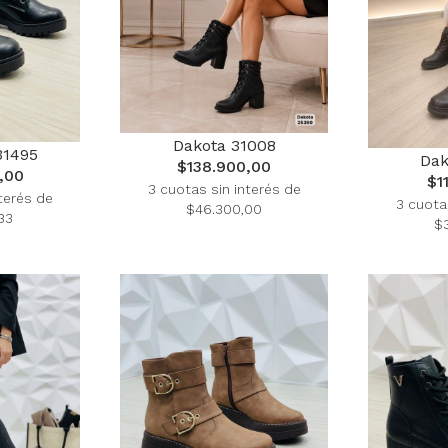
Dakota 31008
31495
Dak
$138.900,00
,00
$1
3 cuotas sin interés de
terés de
3 cuota
$46.300,00
33
$