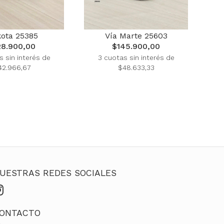
ota 25385
Vía Marte 25603
28.900,00
$145.900,00
s sin interés de
3 cuotas sin interés de
42.966,67
$48.633,33
UESTRAS REDES SOCIALES
ONTACTO