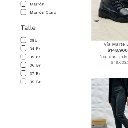
Marrón
Marrón Claro
Talle
38br
Vía Marte 
34 Br
$148.900
3 cuotas sin in
35 Br
$49.633,
36 Br
37 Br
39 Br