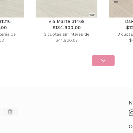
31216
Via Marte 31469
Dak
,00
$134.900,00
$1
terés de
3 cuotas sin interés de
3 cuota
00
$44.966,67
$
N
C