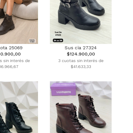
ota 25069
Sus cia 27324
10.900,00
$124.900,00
s sin interés de
3 cuotas sin interés de
36.966,67
$41.633,33