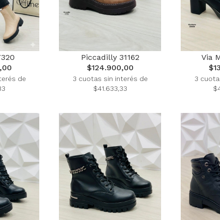
7320
Piccadilly 31162
Via 
,00
$124.900,00
$1
terés de
3 cuotas sin interés de
3 cuota
33
$41.633,33
$