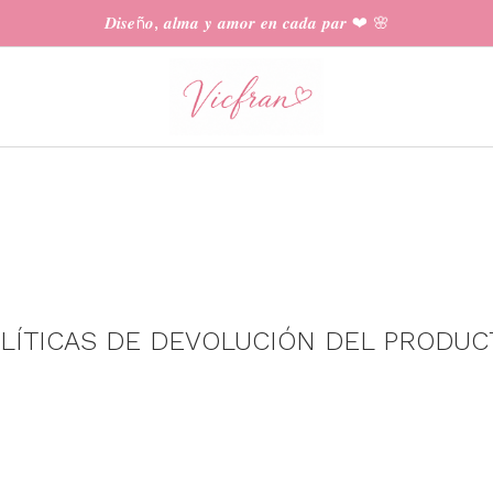
𝑫𝒊𝒔𝒆ñ𝒐, 𝒂𝒍𝒎𝒂 𝒚 𝒂𝒎𝒐𝒓 𝒆𝒏 𝒄𝒂𝒅𝒂 𝒑𝒂𝒓 ❤︎ 🌸
LÍTICAS DE DEVOLUCIÓN DEL PRODUC