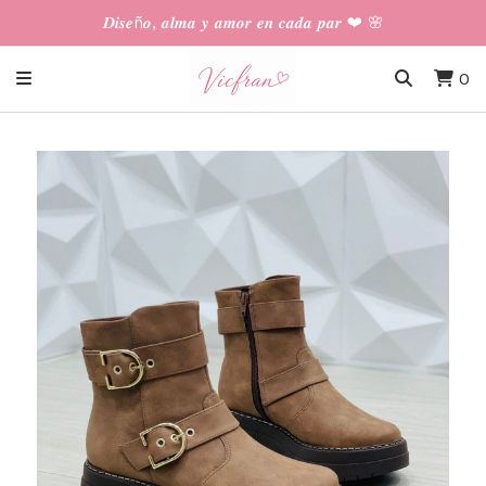
𝑫𝒊𝒔𝒆ñ𝒐, 𝒂𝒍𝒎𝒂 𝒚 𝒂𝒎𝒐𝒓 𝒆𝒏 𝒄𝒂𝒅𝒂 𝒑𝒂𝒓 ❤︎ 🌸
0