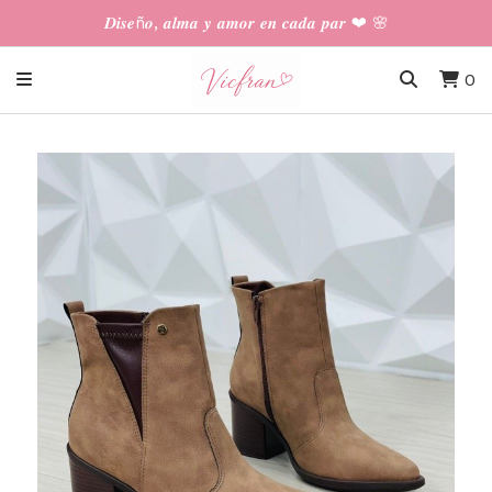
𝑫𝒊𝒔𝒆ñ𝒐, 𝒂𝒍𝒎𝒂 𝒚 𝒂𝒎𝒐𝒓 𝒆𝒏 𝒄𝒂𝒅𝒂 𝒑𝒂𝒓 ❤︎ 🌸
0