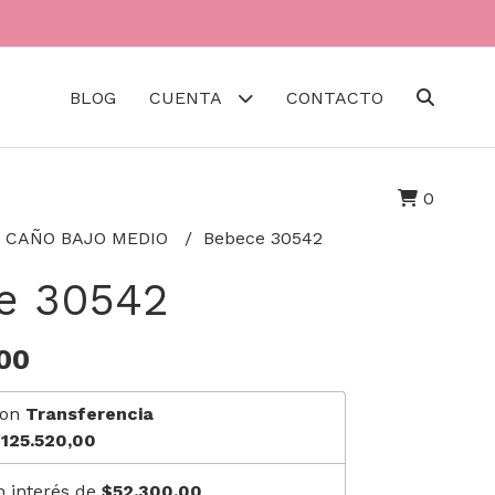
BLOG
CUENTA
CONTACTO
0
 CAÑO BAJO MEDIO
Bebece 30542
e 30542
00
on
Transferencia
125.520,00
n interés de
$52.300,00