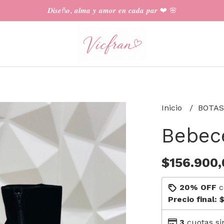
𝑫𝒊𝒔𝒆ñ𝒐, 𝒂𝒍𝒎𝒂 𝒚 𝒂𝒎𝒐𝒓 𝒆𝒏 𝒄𝒂𝒅𝒂 𝒑𝒂𝒓 ❤︎ 🌸
Inicio
BOTAS
Bebec
$156.900,
20% OFF
c
Precio final:
$
3
cuotas si