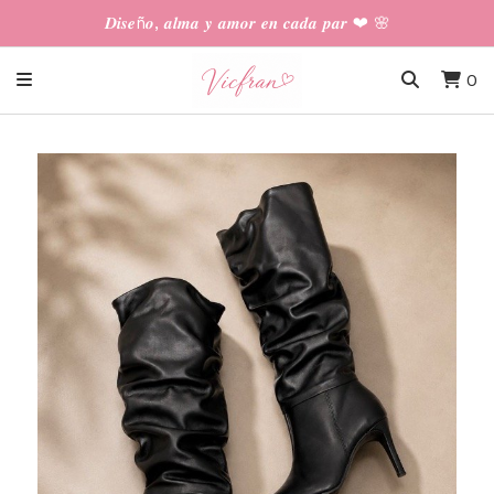
𝑫𝒊𝒔𝒆ñ𝒐, 𝒂𝒍𝒎𝒂 𝒚 𝒂𝒎𝒐𝒓 𝒆𝒏 𝒄𝒂𝒅𝒂 𝒑𝒂𝒓 ❤︎ 🌸
0