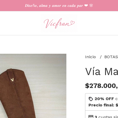
𝑫𝒊𝒔𝒆ñ𝒐, 𝒂𝒍𝒎𝒂 𝒚 𝒂𝒎𝒐𝒓 𝒆𝒏 𝒄𝒂𝒅𝒂 𝒑𝒂𝒓 ❤︎ 🌸
Inicio
BOTAS
Vía M
$278.000
20% OFF
c
Precio final:
$
3
cuotas si