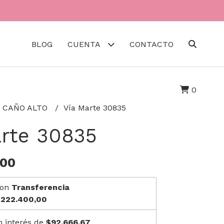
BLOG
CUENTA
CONTACTO
0
 CAÑO ALTO
Vía Marte 30835
arte 30835
,00
on
Transferencia
222.400,00
n interés de
$92.666,67