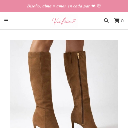
𝑫𝒊𝒔𝒆ñ𝒐, 𝒂𝒍𝒎𝒂 𝒚 𝒂𝒎𝒐𝒓 𝒆𝒏 𝒄𝒂𝒅𝒂 𝒑𝒂𝒓 ❤︎ 🌸
0