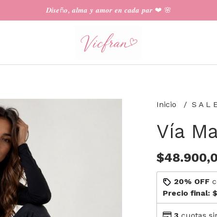
𝑫𝒊𝒔𝒆ñ𝒐, 𝒂𝒍𝒎𝒂 𝒚 𝒂𝒎𝒐𝒓 𝒆𝒏 𝒄𝒂𝒅𝒂 𝒑𝒂𝒓 ❤︎ 🌸
Inicio
S A L 
Vía Ma
$48.900,
20% OFF
c
Precio final:
$
3
cuotas si