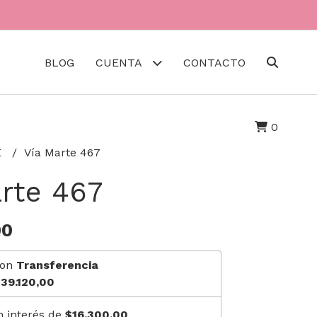
BLOG
CUENTA
CONTACTO
0
E
Vía Marte 467
rte 467
00
on
Transferencia
39.120,00
n interés de
$16.300,00