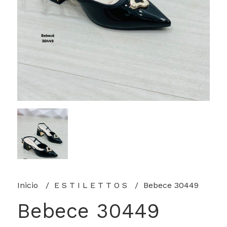
Inicio
E S T I L E T T O S
Bebece 30449
Bebece 30449