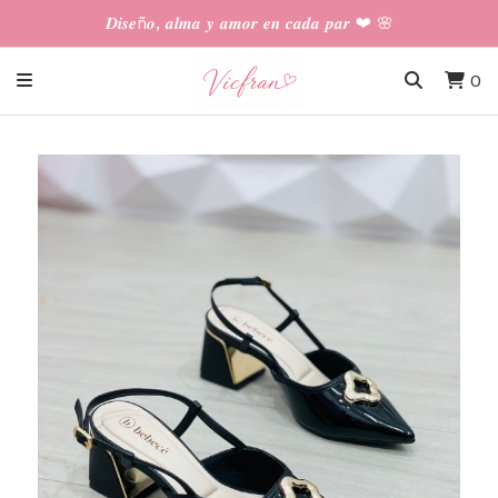
𝑫𝒊𝒔𝒆ñ𝒐, 𝒂𝒍𝒎𝒂 𝒚 𝒂𝒎𝒐𝒓 𝒆𝒏 𝒄𝒂𝒅𝒂 𝒑𝒂𝒓 ❤︎ 🌸
0