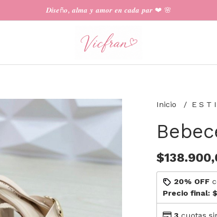
𝑫𝒊𝒔𝒆ñ𝒐, 𝒂𝒍𝒎𝒂 𝒚 𝒂𝒎𝒐𝒓 𝒆𝒏 𝒄𝒂𝒅𝒂 𝒑𝒂𝒓 ❤︎ 🌸
Inicio
E S T 
Bebec
$138.900,
20% OFF
c
Precio final:
$
3
cuotas si