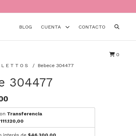
BLOG
CUENTA
CONTACTO
0
I L E T T O S
Bebece 304477
e 304477
00
on
Transferencia
111.120,00
n interés de
$46.300,00